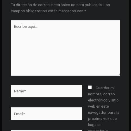
Tu dirección de correo electrónico no será publicada.
Los
campos obligatorios están marcados con
*
Escribe
aquí...
Name*
Guardar mi
nombre, correo
electrónico y sitio
web en este
Email*
navegador para la
próxima vez que
haga un
comentario.