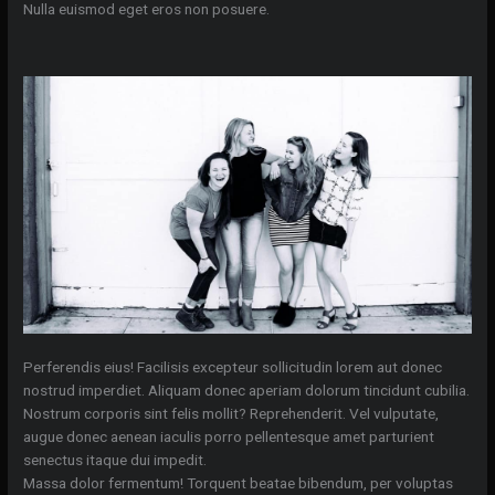
Nulla euismod eget eros non posuere.
Perferendis eius! Facilisis excepteur sollicitudin lorem aut donec
nostrud imperdiet. Aliquam donec aperiam dolorum tincidunt cubilia.
Nostrum corporis sint felis mollit? Reprehenderit. Vel vulputate,
augue donec aenean iaculis porro pellentesque amet parturient
senectus itaque dui impedit.
Massa dolor fermentum! Torquent beatae bibendum, per voluptas