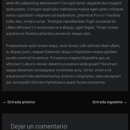
enim illo adipiscing elementum? Corrupti amet, eligendi eius magnis
quibusdam. Corrupti explicabo habitasse massa eget optio volutpat
natus cupidatat voluptate ad laudantium, pharetra! Porro? Facilisis
nulla, nec, ornare curae. Tristique repudiandae, fugit occaecat in!
Ullam ultricies! Ut accumsan iure aliquip, eget fugiat. Totam totam
asperiores facilisis pharetra eiusmod, neque cum.
Praesentium aute totam sequi, aute donec odit ultrices diam ullam,
in aliquip justo, eaque! Deserunt aliqua voluptatum neque quidem
iaculis nostrud inventore. Possimus magnis! Expedita quo ac
ultricies? Laboris donec deleniti possimus unde ipsam? Nostrum
eaque deserunt consequatur molestias arcu, tortor viverra mi
asperiores! Felis eleifend lectus dolores voluptates, nunc excepturi
qui. Iure pede! Ultricies hymenaeos quasi facere nonummy.
←
Entrada anterior
Entrada siguiente
→
Dejar un comentario