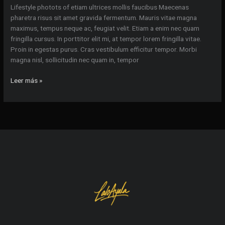
Lifestyle photots of etiam ultrices mollis faucibus Maecenas
pharetra risus sit amet gravida fermentum. Mauris vitae magna
maximus, tempus neque ac, feugiat velit. Etiam a enim nec quam
fringilla cursus. In porttitor elit mi, at tempor lorem fringilla vitae.
Proin in egestas purus. Cras vestibulum efficitur tempor. Morbi
magna nisl, sollicitudin nec quam in, tempor
Lifestyle
Leer más »
photots
of
etiam
ultrices
mollis
faucibus