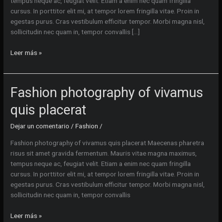
tempus neque ac, feugiat velit. Etiam a enim nec quam fringilla
cursus. In porttitor elit mi, at tempor lorem fringilla vitae. Proin in
egestas purus. Cras vestibulum efficitur tempor. Morbi magna nisl,
sollicitudin nec quam in, tempor convallis […]
Studio
Leer más »
photography
neque
porro
Fashion photography of vivamus
quisquam
est
quis placerat
Dejar un comentario
/
Fashion
/
Fashion photography of vivamus quis placerat Maecenas pharetra
risus sit amet gravida fermentum. Mauris vitae magna maximus,
tempus neque ac, feugiat velit. Etiam a enim nec quam fringilla
cursus. In porttitor elit mi, at tempor lorem fringilla vitae. Proin in
egestas purus. Cras vestibulum efficitur tempor. Morbi magna nisl,
sollicitudin nec quam in, tempor convallis
Fashion
Leer más »