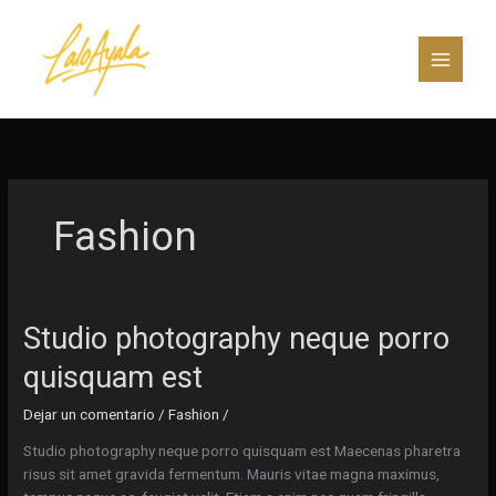
Ir
al
contenido
Fashion
Studio photography neque porro
quisquam est
Dejar un comentario
/
Fashion
/
Studio photography neque porro quisquam est Maecenas pharetra
risus sit amet gravida fermentum. Mauris vitae magna maximus,