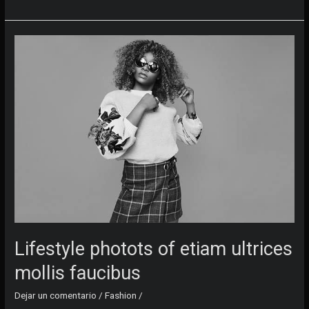
photography
of
vivamus
quis
placerat
Lifestyle photots of etiam ultrices
mollis faucibus
Dejar un comentario
/
Fashion
/