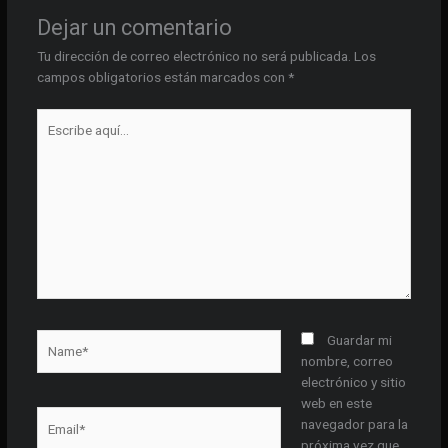
Dejar un comentario
Tu dirección de correo electrónico no será publicada.
Los
campos obligatorios están marcados con
*
Escribe
aquí...
Name*
Guardar mi
nombre, correo
electrónico y sitio
web en este
Email*
navegador para la
próxima vez que