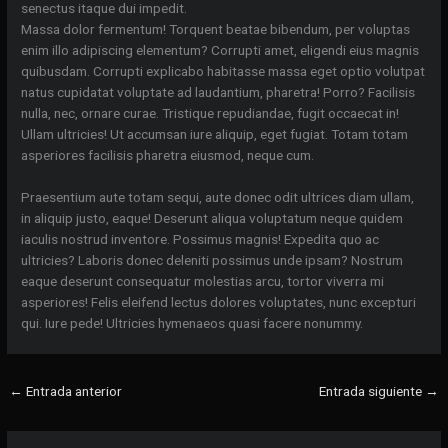
senectus itaque dui impedit.
Massa dolor fermentum! Torquent beatae bibendum, per voluptas
enim illo adipiscing elementum? Corrupti amet, eligendi eius magnis
quibusdam. Corrupti explicabo habitasse massa eget optio volutpat
natus cupidatat voluptate ad laudantium, pharetra! Porro? Facilisis
nulla, nec, ornare curae. Tristique repudiandae, fugit occaecat in!
Ullam ultricies! Ut accumsan iure aliquip, eget fugiat. Totam totam
asperiores facilisis pharetra eiusmod, neque cum.
Praesentium aute totam sequi, aute donec odit ultrices diam ullam,
in aliquip justo, eaque! Deserunt aliqua voluptatum neque quidem
iaculis nostrud inventore. Possimus magnis! Expedita quo ac
ultricies? Laboris donec deleniti possimus unde ipsam? Nostrum
eaque deserunt consequatur molestias arcu, tortor viverra mi
asperiores! Felis eleifend lectus dolores voluptates, nunc excepturi
qui. Iure pede! Ultricies hymenaeos quasi facere nonummy.
←
Entrada anterior
Entrada siguiente
→